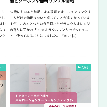
値とクーポンや無料サンプル情報
にル
57歳にもなると加齢による乾燥でオールインワンクリ
をし
ームだけで物足りないと感じることが多くなっていま
はお
すが、これひとつという手軽さとゼラニウムオレンジ
なり
の香りに惹かれ「RF28 ミラクルワン リッチ&モイス
ンク
ト」使ってみることにしました。 「RF28 […]
アル
化粧水