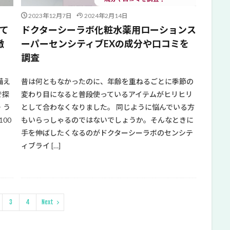
2023年12月7日
2024年2月14日
って
ドクターシーラボ化粧水薬用ローションス
徹
ーパーセンシティブEXの成分や口コミを
調査
備え
昔は何ともなかったのに、年齢を重ねるごとに季節の
で探
変わり目になると普段使っているアイテムがヒリヒリ
・う
として合わなくなりました。 同じように悩んでいる方
00
もいらっしゃるのではないでしょうか。そんなときに
手を伸ばしたくなるのがドクターシーラボのセンシテ
ィブライ […]
3
4
Next