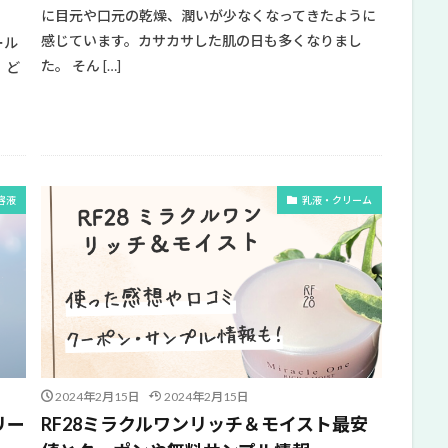
に目元や口元の乾燥、潤いが少なくなってきたように
感じています。カサカサした肌の日も多くなりまし
ール
た。 そん […]
。ど
容液
乳液・クリーム
2024年2月15日
2024年2月15日
リー
RF28ミラクルワンリッチ＆モイスト最安